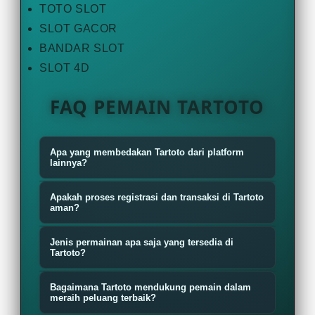
TOTO SLOT
SLOT GACOR
BANDAR SLOT
SLOT 4D
FAQ PEMAIN TARTOTO
Apa yang membedakan Tartoto dari platform
lainnya?
Tartoto berfungsi sebagai navigator
Apakah proses registrasi dan transaksi di Tartoto
alternatif yang mengarahkan pemain
aman?
ke pengalaman bermain Toto Togel
Ya. Tartoto menerapkan sistem
Jenis permainan apa saja yang tersedia di
dan Toto Slot yang resmi serta
keamanan berlapis pada setiap
Tartoto?
terpercaya. Fokus utama kami adalah
tahap, mulai dari pendaftaran hingga
Tartoto menyediakan akses ke
memberikan akses yang terstruktur,
Bagaimana Tartoto mendukung pemain dalam
proses deposit dan penarikan. Data
berbagai pasaran Toto Togel populer
meraih peluang terbaik?
informasi yang transparan, dan
pengguna dilindungi dengan