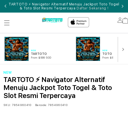
TARTOTO ⚡️ Navigator Alternatif Menuju Jackpot Toto Togel
& Toto Slot Resmi Terpercaya
Daftar Sekarang !
Lo
in
NEW
NEW
TARTOTO
TOTO TOGEL
From $999 SGD
From $888 SGD
NEW
TARTOTO ⚡️ Navigator Alternatif
Menuju Jackpot Toto Togel & Toto
Slot Resmi Terpercaya
SKU:
7854960410
Barcode:
7854960410