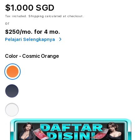
$1.000 SGD
Tax included.
Shipping
calculated at checkout.
or
$250
/mo. for 4 mo.
Pelajari Selengkapnya
Color
- Cosmic Orange