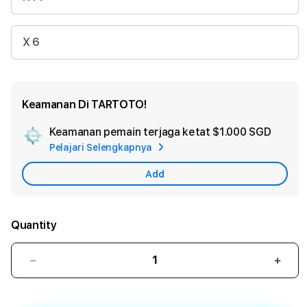
X 6
Keamanan Di TARTOTO!
Keamanan pemain terjaga ketat
$1.000 SGD
Add
Pelajari Selengkapnya
Apple
Care
Add
Quantity
Decrease
Incr
quantity
quant
for
for